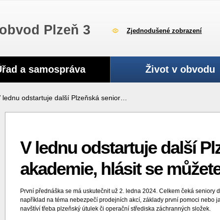
obvod Plzeň 3
Zjednodušené zobrazení
Úřad a samospráva
Život v obvodu
 lednu odstartuje další Plzeňská senior…
V lednu odstartuje další P
akademie, hlásit se můžete 
První přednáška se má uskutečnit už 2. ledna 2024. Celkem čeká seniory de
například na téma nebezpečí prodejních akcí, základy první pomoci nebo jak 
navštíví třeba plzeňský útulek či operační střediska záchranných složek.