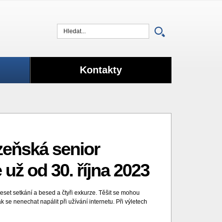
Vyhledat
Kontakty
lzeňská senior
už od 30. října 2023
set setkání a besed a čtyři exkurze.
Těšit se mohou
se nenechat napálit při užívání internetu. Při výletech