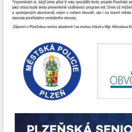
"Vzpomínám si, když jsme před 9 roky spouštěli tento projekt Plzeňské s
jaký ohlas bude tento preventivně vzdělávací program mít. Dnes už můžem
a spokojených absolventů nejen v našem obvodě, ale i na území města P
starosta plzeňského centrálního obvodu.
Zájemci o Plzeňskou senior akademii I se mohou hlásit u Mgr. Miroslava Kn