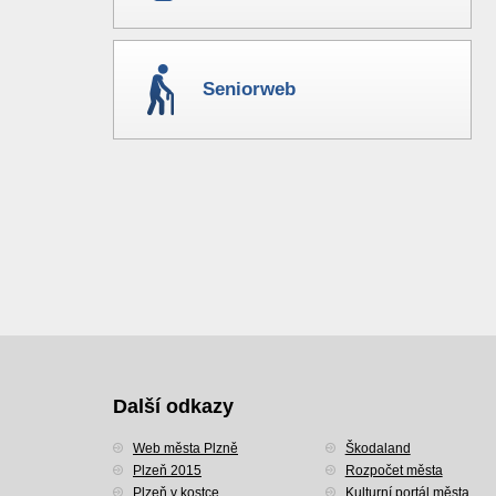
Seniorweb
Další odkazy
Web města Plzně
Škodaland
Plzeň 2015
Rozpočet města
Plzeň v kostce
Kulturní portál města