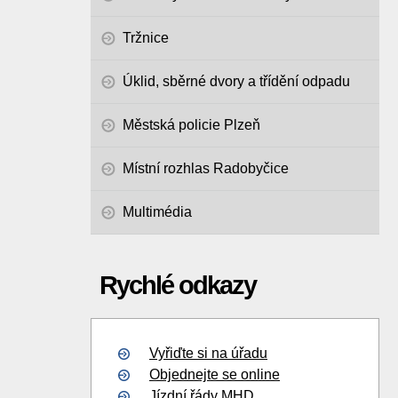
Tržnice
Úklid, sběrné dvory a třídění odpadu
Městská policie Plzeň
Místní rozhlas Radobyčice
Multimédia
Rychlé odkazy
Vyřiďte si na úřadu
Objednejte se online
Jízdní řády MHD