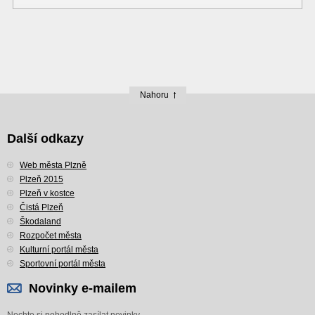
Nahoru
Další odkazy
Web města Plzně
Plzeň 2015
Plzeň v kostce
Čistá Plzeň
Škodaland
Rozpočet města
Kulturní portál města
Sportovní portál města
Novinky e-mailem
Nechte si pohodlně zasílat novinky