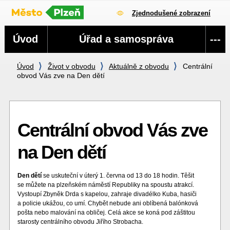
Zjednodušené zobrazení
Navigace
Úvod
Úřad a samospráva
---
Úvod
Život v obvodu
Aktuálně z obvodu
Centrální
obvod Vás zve na Den dětí
Centrální obvod Vás zve
na Den dětí
Den dětí
se uskuteční v úterý 1. června od 13 do 18 hodin. Těšit
se můžete na plzeňském náměstí Republiky na spoustu atrakcí.
Vystoupí Zbyněk Drda s kapelou, zahraje divadélko Kuba, hasiči
a policie ukážou, co umí. Chybět nebude ani oblíbená balónková
pošta nebo malování na obličej. Celá akce se koná pod záštitou
starosty centrálního obvodu Jiřího Strobacha.