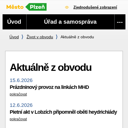
Zjednodušené zobrazení
Navigace
Úvod
Úřad a samospráva
---
Úvod
Život v obvodu
Aktuálně z obvodu
Aktuálně z obvodu
15.6.2026
Prázdninový provoz na linkách MHD
pokračovat
12.6.2026
Pietní akt v Lobzích připomněl oběti heydrichiády
pokračovat