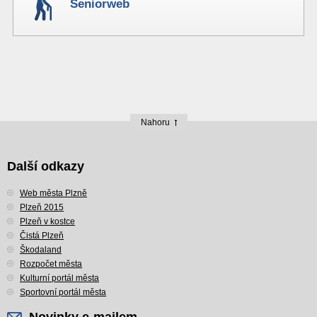
Seniorweb
Nahoru
Další odkazy
Web města Plzně
Plzeň 2015
Plzeň v kostce
Čistá Plzeň
Škodaland
Rozpočet města
Kulturní portál města
Sportovní portál města