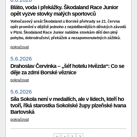
8.6.2026
Bláto, voda i překážky. Škodaland Race Junior
opět vyzve stovky malých sportovců
Volnočasový areál Škodaland u Borské přehrady se 21. června
opět promění v dějiště jednoho z nejoblíbenějších dětských závodů
v Plzni. Škodaland Race Junior nabídne stovkám dětí den plný
pohybu, dobrodružství, překážek a nezapomenutelných zážitků.
pokračovat
5.6.2026
Drahoslav Červinka – „šéf hotelu Hvězda“: Co se
děje za zdmi Borské věznice
pokračovat
5.6.2026
Síla Sokola není v medailích, ale v lidech, kteří ho
tvoří, říká starostka Sokolské župy plzeňské Ivana
Bartovská
pokračovat
První
Předchozí