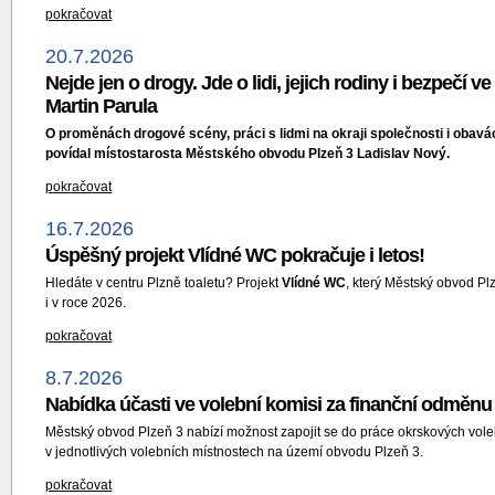
pokračovat
20.7.2026
Nejde jen o drogy. Jde o lidi, jejich rodiny i bezpečí v
Martin Parula
O proměnách drogové scény, práci s lidmi na okraji společnosti i obav
povídal místostarosta Městského obvodu Plzeň 3 Ladislav Nový.
pokračovat
16.7.2026
Úspěšný projekt Vlídné WC pokračuje i letos!
Hledáte v centru Plzně toaletu? Projekt
Vlídné WC
, který Městský obvod Pl
i v roce 2026.
pokračovat
8.7.2026
Nabídka účasti ve volební komisi za finanční odměnu 
Městský obvod Plzeň 3 nabízí možnost zapojit se do práce okrskových voleb
v jednotlivých volebních místnostech na území obvodu Plzeň 3.
pokračovat